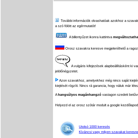
További információk olvashatóak azokhoz a szavakhoz,
a szó fölött az egérmutatót!
A billentyűzet ikonra kattintva
megváltoztatha
Orosz szavakra keresve megjeleníthető a ragozási
A vulgáris kifejezések alapbeállításként ki v
jelölőnégyzetet.
Azon szavakhoz, amelyekhez még nincs saját kiejtés f
kiejtését rögzíti. Nincs rá garancia, hogy náluk már léte
A
hangsúlyos magánhangzó
vastagon szedett betűvel
Helyezd el az orosz szótár modult a google kezdőla
Utolsó 1000 keresés
Kíváncsi vagy milyen szavakat keresne