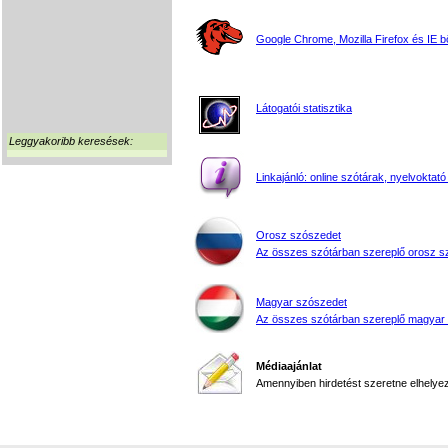
Google Chrome, Mozilla Firefox és IE 
Látogatói statisztika
Leggyakoribb keresések:
Linkajánló: online szótárak, nyelvoktató
Orosz szószedet
Az összes szótárban szereplő orosz s
Magyar szószedet
Az összes szótárban szereplő magyar
Médiaajánlat
Amennyiben hirdetést szeretne elhelyezn