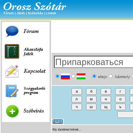
Fórum
|
Játék
|
Szóbeírás
|
Linkek
ele
je
b
árm
ely
Kis türelmet kérek...