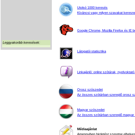
Utolsó 1000 keresés
Kíváncsi vagy milyen szavakat keresne
Google Chrome, Mozilla Firefox és IE 
Leggyakoribb keresések:
Látogatói statisztika
Linkajánló: online szótárak, nyelvoktató
Orosz szószedet
Az összes szótárban szereplő orosz s
Magyar szószedet
Az összes szótárban szereplő magyar
Médiaajánlat
Amennyiben hirdetést szeretne elhelyezn