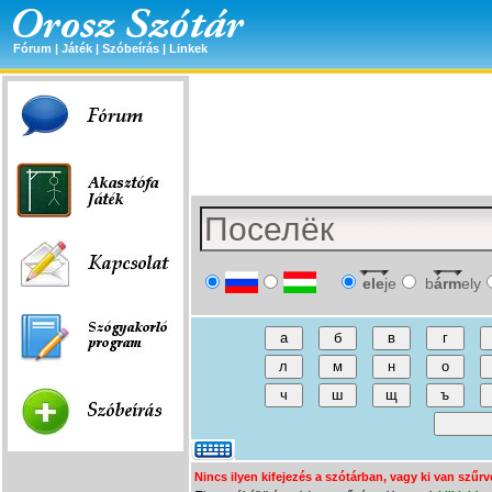
Fórum
|
Játék
|
Szóbeírás
|
Linkek
ele
je
b
árm
ely
Nincs ilyen kifejezés a szótárban, vagy ki van szűrv