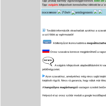
Tipp: próbálj 'bármely' egyezőséggel keresni.
klikk ide
Tipp:
vulgáris
kifejezések kereséséhez klikkeld be a 'vu
посел
е
ние
Főnév
További információk olvashatóak azokhoz a szavakhoz,
a szó fölött az egérmutatót!
A billentyűzet ikonra kattintva
megváltoztatha
Orosz szavakra keresve megjeleníthető a ragozási
A vulgáris kifejezések alapbeállításként ki v
jelölőnégyzetet.
Azon szavakhoz, amelyekhez még nincs saját kiejtés f
kiejtését rögzíti. Nincs rá garancia, hogy náluk már léte
A
hangsúlyos magánhangzó
vastagon szedett betűvel
Helyezd el az orosz szótár modult a google kezdőla