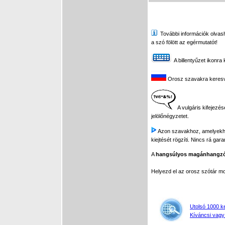
További információk olvasha
a szó fölött az egérmutatót!
A billentyűzet ikonra 
Orosz szavakra keresve 
A vulgáris kifejezés
jelölőnégyzetet.
Azon szavakhoz, amelyekhez 
kiejtését rögzíti. Nincs rá gar
A
hangsúlyos magánhangz
Helyezd el az orosz szótár 
Utolsó 1000 k
Kíváncsi vagy