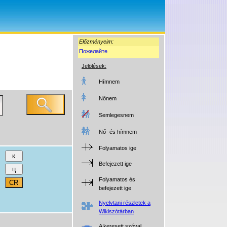
Előzményeim:
Пожелайте
Jelölések:
Hímnem
Nőnem
Semlegesnem
Nő- és hímnem
Folyamatos ige
Befejezett ige
Folyamatos és
befejezett ige
Nyelvtani részletek a
Wikiszótárban
A keresett szóval