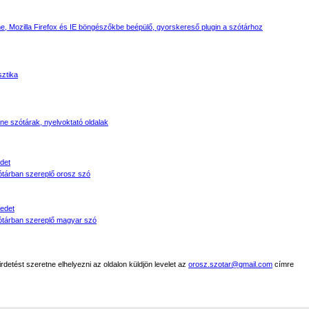
, Mozilla Firefox és IE böngészőkbe beépülő, gyorskereső plugin a szótárhoz
sztika
line szótárak, nyelvoktató oldalak
det
tárban szereplő orosz szó
edet
tárban szereplő magyar szó
detést szeretne elhelyezni az oldalon küldjön levelet az
orosz.szotar@gmail.com
címre