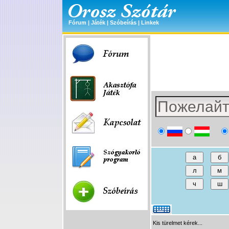
Fórum
|
Játék
|
Szóbeírás
|
Linkek
Kis türelmet kérek...