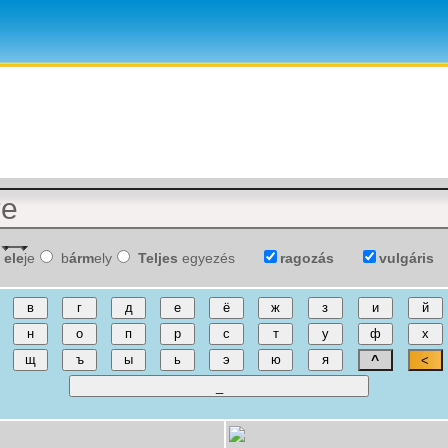
ele
je
b
árm
ely
Teljes
egyezés
ragozás
vulgáris