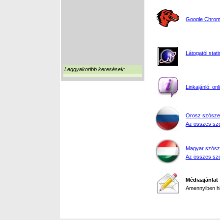
Google Chrome
Látogatói stati
Leggyakoribb keresések:
Linkajánló: on
Orosz szósze
Az összes szó
Magyar szósz
Az összes szó
Médiaajánlat
Amennyiben hir