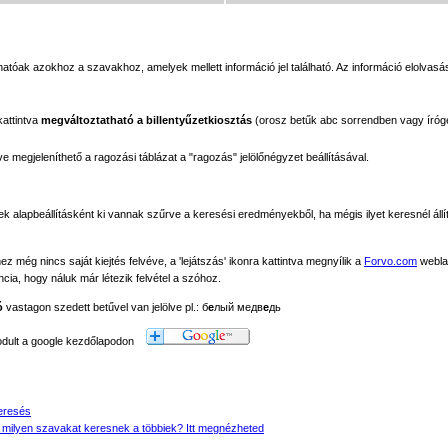
tóak azokhoz a szavakhoz, amelyek mellett információ jel található. Az információ elolvasás
kattintva
megváltoztatható a billentyűzetkiosztás
(orosz betűk abc sorrendben vagy íróg
megjeleníthető a ragozási táblázat a "ragozás" jelölőnégyzet beállításával.
ek alapbeállításként ki vannak szűrve a keresési eredményekből, ha mégis ilyet keresnél állít
még nincs saját kiejtés felvéve, a 'lejátszás' ikonra kattintva megnyílik a
Forvo.com
webla
ancia, hogy náluk már létezik felvétel a szóhoz.
ó
vastagon szedett betűvel van jelölve pl.: б
е
лый медв
е
дь
modult a google kezdőlapodon
eresés
 milyen szavakat keresnek a többiek? Itt megnézheted