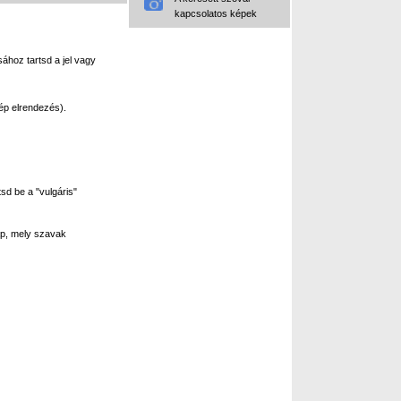
kapcsolatos képek
ához tartsd a jel vagy
ép elrendezés).
sd be a "vulgáris"
p, mely szavak