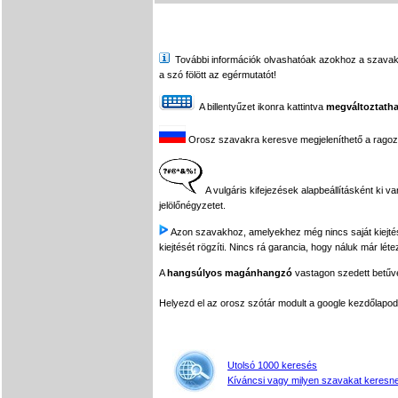
További információk olvashatóak azokhoz a szavakhoz,
a szó fölött az egérmutatót!
A billentyűzet ikonra kattintva
megváltoztatha
Orosz szavakra keresve megjeleníthető a ragozási
A vulgáris kifejezések alapbeállításként ki v
jelölőnégyzetet.
Azon szavakhoz, amelyekhez még nincs saját kiejtés f
kiejtését rögzíti. Nincs rá garancia, hogy náluk már léte
A
hangsúlyos magánhangzó
vastagon szedett betűvel
Helyezd el az orosz szótár modult a google kezdőla
Utolsó 1000 keresés
Kíváncsi vagy milyen szavakat keresne