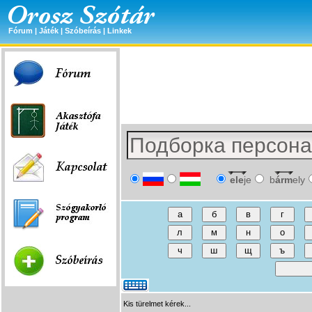
Fórum
|
Játék
|
Szóbeírás
|
Linkek
ele
je
b
árm
ely
Kis türelmet kérek...