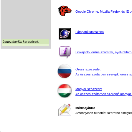
Google Chrome, Mozilla Firefox és IE 
Látogatói statisztika
Leggyakoribb keresések:
Linkajánló: online szótárak, nyelvoktató
Orosz szószedet
Az összes szótárban szereplő orosz s
Magyar szószedet
Az összes szótárban szereplő magyar
Médiaajánlat
Amennyiben hirdetést szeretne elhelyezn