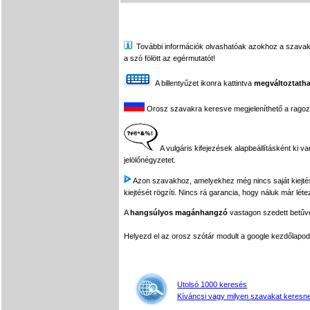
További információk olvashatóak azokhoz a szavakhoz,
a szó fölött az egérmutatót!
A billentyűzet ikonra kattintva
megváltoztatha
Orosz szavakra keresve megjeleníthető a ragozási
A vulgáris kifejezések alapbeállításként ki v
jelölőnégyzetet.
Azon szavakhoz, amelyekhez még nincs saját kiejtés f
kiejtését rögzíti. Nincs rá garancia, hogy náluk már léte
A
hangsúlyos magánhangzó
vastagon szedett betűvel
Helyezd el az orosz szótár modult a google kezdőla
Utolsó 1000 keresés
Kíváncsi vagy milyen szavakat keresne