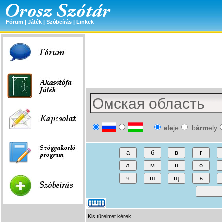
Fórum
|
Játék
|
Szóbeírás
|
Linkek
ele
je
b
árm
ely
Kis türelmet kérek...