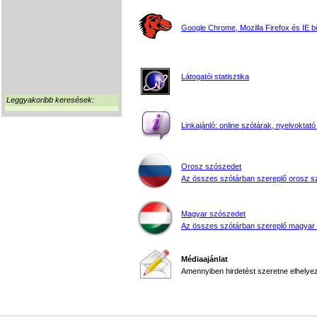
Google Chrome, Mozilla Firefox és IE 
Látogatói statisztika
Leggyakoribb keresések:
Linkajánló: online szótárak, nyelvoktató
Orosz szószedet
Az összes szótárban szereplő orosz s
Magyar szószedet
Az összes szótárban szereplő magyar
Médiaajánlat
Amennyiben hirdetést szeretne elhelyezn