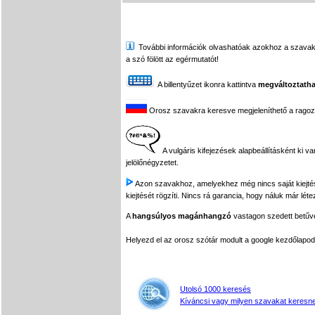
További információk olvashatóak azokhoz a szavakhoz,
a szó fölött az egérmutatót!
A billentyűzet ikonra kattintva
megváltoztatha
Orosz szavakra keresve megjeleníthető a ragozási
A vulgáris kifejezések alapbeállításként ki v
jelölőnégyzetet.
Azon szavakhoz, amelyekhez még nincs saját kiejtés f
kiejtését rögzíti. Nincs rá garancia, hogy náluk már léte
A
hangsúlyos magánhangzó
vastagon szedett betűvel
Helyezd el az orosz szótár modult a google kezdőla
Utolsó 1000 keresés
Kíváncsi vagy milyen szavakat keresne