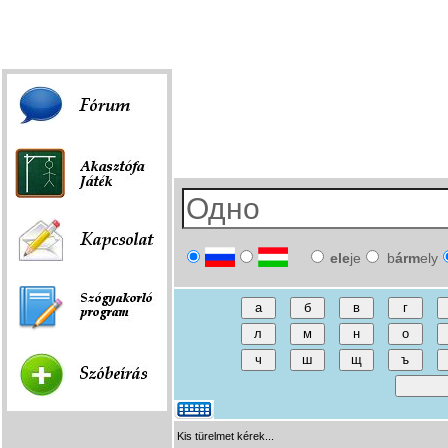
Fórum
|
Játék
|
Szóbeírás
|
Linkek
ele
je
b
árm
ely
Kis türelmet kérek...