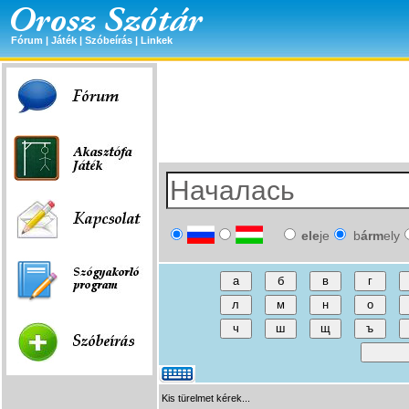
Fórum
|
Játék
|
Szóbeírás
|
Linkek
ele
je
b
árm
ely
Kis türelmet kérek...