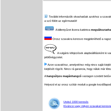
További információk olvashatóak azokhoz a szavakhoz,
a szó fölött az egérmutatót!
A billentyűzet ikonra kattintva
megváltoztatha
Orosz szavakra keresve megjeleníthető a ragozási
A vulgáris kifejezések alapbeállításként ki v
jelölőnégyzetet.
Azon szavakhoz, amelyekhez még nincs saját kiejtés f
kiejtését rögzíti. Nincs rá garancia, hogy náluk már léte
A
hangsúlyos magánhangzó
vastagon szedett betűvel
Helyezd el az orosz szótár modult a google kezdőla
Utolsó 1000 keresés
Kíváncsi vagy milyen szavakat keresne