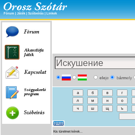
Fórum
|
Játék
|
Szóbeírás
|
Linkek
ele
je
b
árm
ely
Kis türelmet kérek...