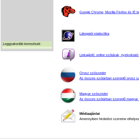
Google Chrome, Mozilla Firefox és IE 
Látogatói statisztika
Leggyakoribb keresések:
Linkajánló: online szótárak, nyelvoktató
Orosz szószedet
Az összes szótárban szereplő orosz s
Magyar szószedet
Az összes szótárban szereplő magyar
Médiaajánlat
Amennyiben hirdetést szeretne elhelyezn