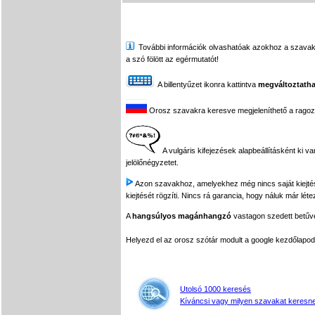
További információk olvashatóak azokhoz a szavakhoz,
a szó fölött az egérmutatót!
A billentyűzet ikonra kattintva
megváltoztatha
Orosz szavakra keresve megjeleníthető a ragozási
A vulgáris kifejezések alapbeállításként ki v
jelölőnégyzetet.
Azon szavakhoz, amelyekhez még nincs saját kiejtés f
kiejtését rögzíti. Nincs rá garancia, hogy náluk már léte
A
hangsúlyos magánhangzó
vastagon szedett betűvel
Helyezd el az orosz szótár modult a google kezdőla
Utolsó 1000 keresés
Kíváncsi vagy milyen szavakat keresne