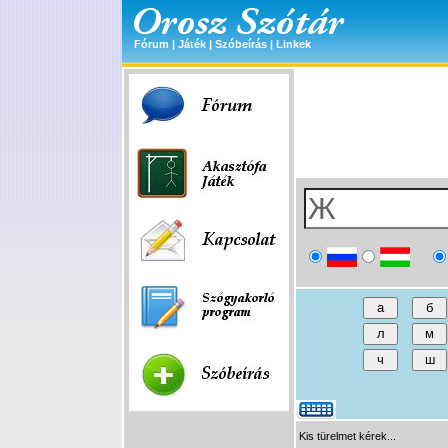
Fórum
|
Játék
|
Szóbeírás
|
Linkek
Kis türelmet kérek...