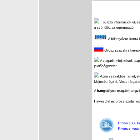
További információk olvash
a szó fölött az egérmutatót!
A billentyűzet ikonra 
Orosz szavakra keresve 
A vulgáris kifejezések alap
jelölőnégyzetet.
Azon szavakhoz, amelyekhez
kiejtését rögzíti. Nincs rá gar
A
hangsúlyos magánhangz
Helyezd el az orosz szótár 
Utolsó 1000 k
Kíváncsi vagy