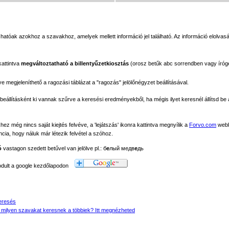
atóak azokhoz a szavakhoz, amelyek mellett információ jel található. Az információ elolvasá
kattintva
megváltoztatható a billentyűzetkiosztás
(orosz betűk abc sorrendben vagy íróg
megjeleníthető a ragozási táblázat a "ragozás" jelölőnégyzet beállításával.
beállításként ki vannak szűrve a keresési eredményekből, ha mégis ilyet keresnél állítsd be a
 még nincs saját kiejtés felvéve, a 'lejátszás' ikonra kattintva megnyílik a
Forvo.com
webl
ancia, hogy náluk már létezik felvétel a szóhoz.
ó
vastagon szedett betűvel van jelölve pl.: б
е
лый медв
е
дь
modult a google kezdőlapodon
eresés
 milyen szavakat keresnek a többiek? Itt megnézheted