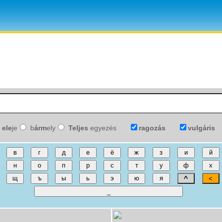
ele
je
b
árm
ely
Teljes
egyezés
ragozás
vulgáris