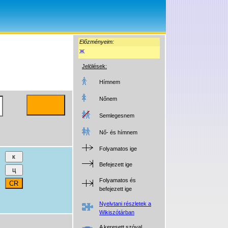
Előzményeim:
Ж
Jelölések:
Hímnem
Nőnem
Semlegesnem
Nő- és hímnem
Folyamatos ige
Befejezett ige
Folyamatos és
befejezett ige
Nyelvtani részletek a
Wikiszótárban
A keresett szóval