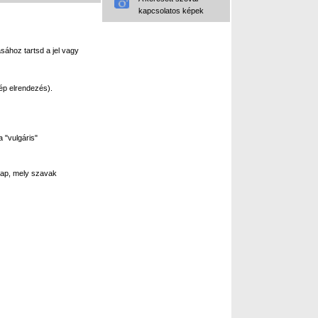
kapcsolatos képek
sához tartsd a jel vagy
ép elrendezés).
 "vulgáris"
ap, mely szavak