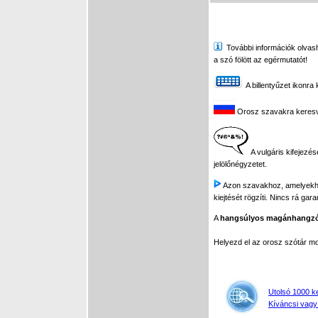
További információk olvasha
a szó fölött az egérmutatót!
A billentyűzet ikonra 
Orosz szavakra keresve 
A vulgáris kifejezés
jelölőnégyzetet.
Azon szavakhoz, amelyekhez 
kiejtését rögzíti. Nincs rá gar
A
hangsúlyos magánhangz
Helyezd el az orosz szótár 
Utolsó 1000 k
Kíváncsi vagy