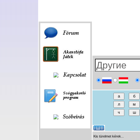
Fórum
|
Játék
|
Szóbeírás
|
Linkek
Kis türelmet kérek...