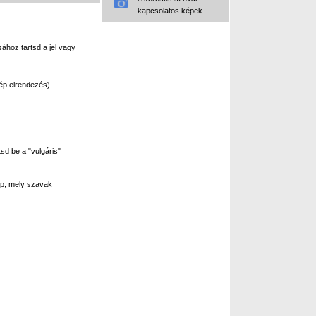
kapcsolatos képek
ához tartsd a jel vagy
ép elrendezés).
sd be a "vulgáris"
p, mely szavak