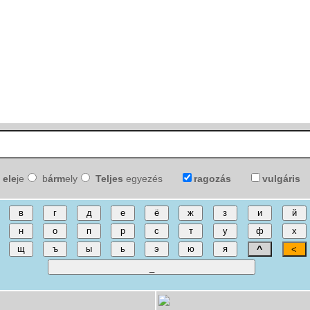
ele
je
b
árm
ely
Teljes
egyezés
ragozás
vulgáris