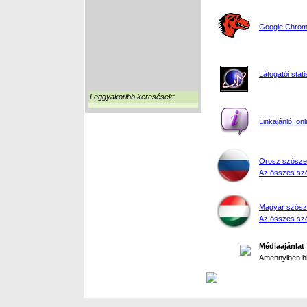
Google Chrome
Látogatói stati
Leggyakoribb keresések:
Linkajánló: on
Orosz szósze
Az összes szó
Magyar szósz
Az összes szó
Médiaajánlat
Amennyiben hir