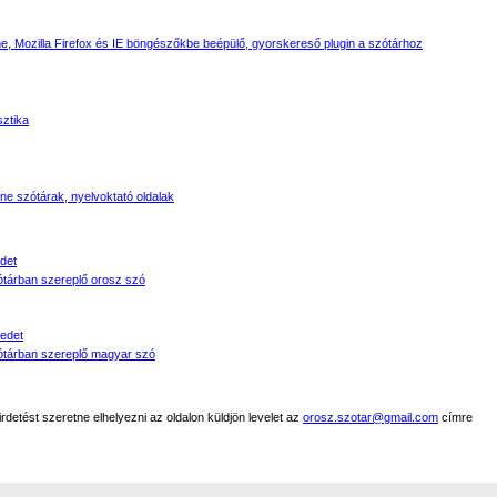
, Mozilla Firefox és IE böngészőkbe beépülő, gyorskereső plugin a szótárhoz
sztika
line szótárak, nyelvoktató oldalak
det
tárban szereplő orosz szó
edet
tárban szereplő magyar szó
detést szeretne elhelyezni az oldalon küldjön levelet az
orosz.szotar@gmail.com
címre