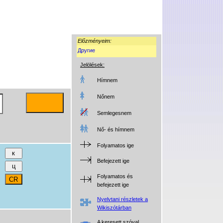
Előzményeim:
Другие
Jelölések:
Hímnem
Nőnem
Semlegesnem
Nő- és hímnem
Folyamatos ige
Befejezett ige
Folyamatos és
befejezett ige
Nyelvtani részletek a
Wikiszótárban
A keresett szóval