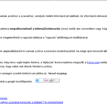
tóak azokhoz a szavakhoz, amelyek mellett információ jel található. Az információ elolvasás
kattintva
megváltoztatható a billentyűzetkiosztás
(orosz betűk abc sorrendben vagy íróg
megjeleníthető a ragozási táblázat a "ragozás" jelölőnégyzet beállításával.
ek alapbeállításként ki vannak szűrve a keresési eredményekből, ha mégis ilyet keresnél állít
még nincs saját kiejtés felvéve, a 'lejátszás' ikonra kattintva megnyílik a
Forvo.com
webla
ancia, hogy náluk már létezik felvétel a szóhoz.
ó
vastagon szedett betűvel van jelölve pl.: б
е
лый медв
е
дь
modult a google kezdőlapodon
eresés
 milyen szavakat keresnek a többiek? Itt megnézheted