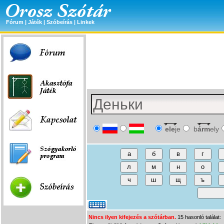
Fórum
|
Játék
|
Szóbeírás
|
Linkek
ele
je
b
árm
ely
Nincs ilyen kifejezés a szótárban.
15 hasonló találat: