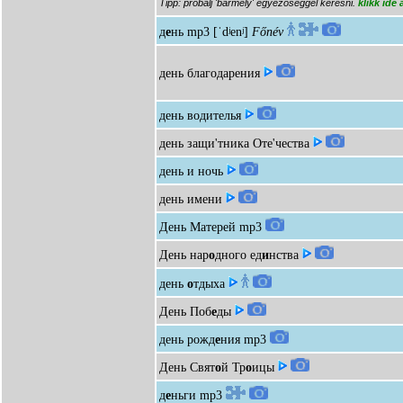
Tipp: próbálj 'bármely' egyezőséggel keresni.
klikk ide
д
е
нь
mp3
[ˈdʲenʲ]
Főnév
день благодарения
день водителья
день защи'тника Оте'чества
день и ночь
день имени
День Матерей
mp3
День нар
о
дного ед
и
нства
день
о
тдыха
День Поб
е
ды
день рожд
е
ния
mp3
День Свят
о
й Тр
о
ицы
д
е
ньги
mp3