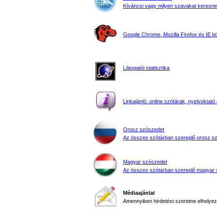
Kíváncsi vagy milyen szavakat keresne
Google Chrome, Mozilla Firefox és IE 
Látogatói statisztika
Linkajánló: online szótárak, nyelvoktató 
Orosz szószedet
Az összes szótárban szereplő orosz s
Magyar szószedet
Az összes szótárban szereplő magyar 
Médiaajánlat
Amennyiben hirdetést szeretne elhelyezn