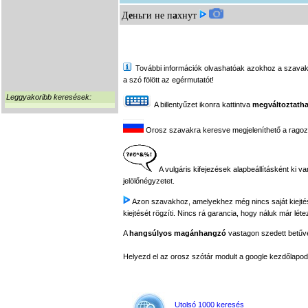
Д
е
ньги не п
а
хнут
További információk olvashatóak azokhoz a szavakhoz,
a szó fölött az egérmutatót!
Leggyakoribb keresések:
A billentyűzet ikonra kattintva
megváltoztatha
Orosz szavakra keresve megjeleníthető a ragozási
A vulgáris kifejezések alapbeállításként ki v
jelölőnégyzetet.
Azon szavakhoz, amelyekhez még nincs saját kiejtés f
kiejtését rögzíti. Nincs rá garancia, hogy náluk már léte
A
hangsúlyos magánhangzó
vastagon szedett betűvel
Helyezd el az orosz szótár modult a google kezdőla
Utolsó 1000 keresés