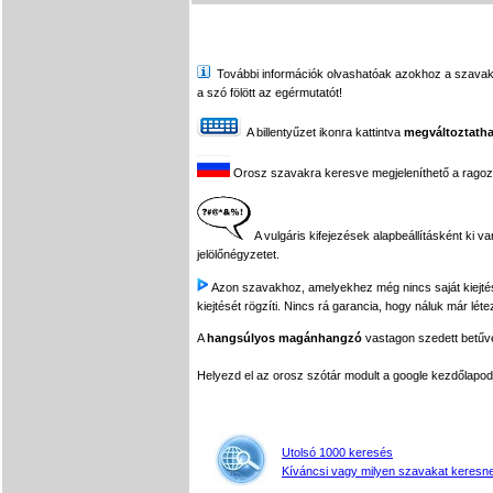
További információk olvashatóak azokhoz a szavakhoz,
a szó fölött az egérmutatót!
A billentyűzet ikonra kattintva
megváltoztatha
Orosz szavakra keresve megjeleníthető a ragozási
A vulgáris kifejezések alapbeállításként ki v
jelölőnégyzetet.
Azon szavakhoz, amelyekhez még nincs saját kiejtés f
kiejtését rögzíti. Nincs rá garancia, hogy náluk már léte
A
hangsúlyos magánhangzó
vastagon szedett betűvel
Helyezd el az orosz szótár modult a google kezdőla
Utolsó 1000 keresés
Kíváncsi vagy milyen szavakat keresne