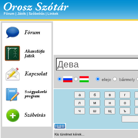
Fórum
|
Játék
|
Szóbeírás
|
Linkek
ele
je
b
árm
ely
Kis türelmet kérek...