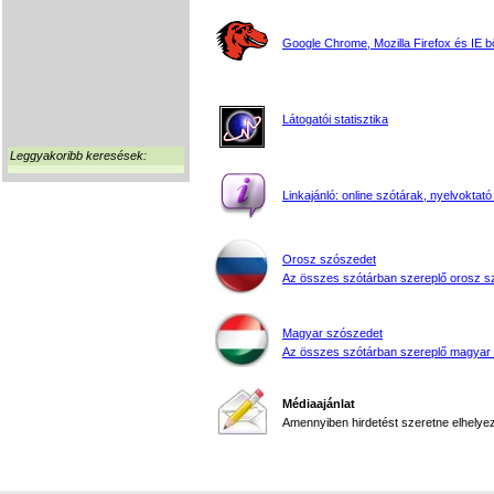
Google Chrome, Mozilla Firefox és IE 
Látogatói statisztika
Leggyakoribb keresések:
Linkajánló: online szótárak, nyelvoktató
Orosz szószedet
Az összes szótárban szereplő orosz s
Magyar szószedet
Az összes szótárban szereplő magyar
Médiaajánlat
Amennyiben hirdetést szeretne elhelyezn