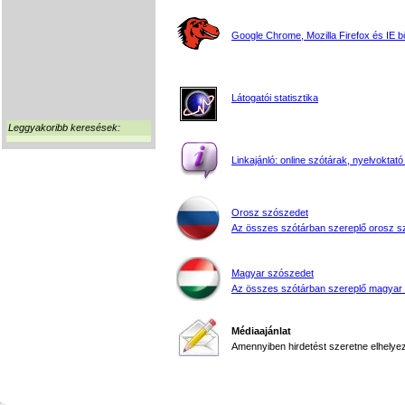
Google Chrome, Mozilla Firefox és IE 
Látogatói statisztika
Leggyakoribb keresések:
Linkajánló: online szótárak, nyelvoktató
Orosz szószedet
Az összes szótárban szereplő orosz s
Magyar szószedet
Az összes szótárban szereplő magyar
Médiaajánlat
Amennyiben hirdetést szeretne elhelyezn