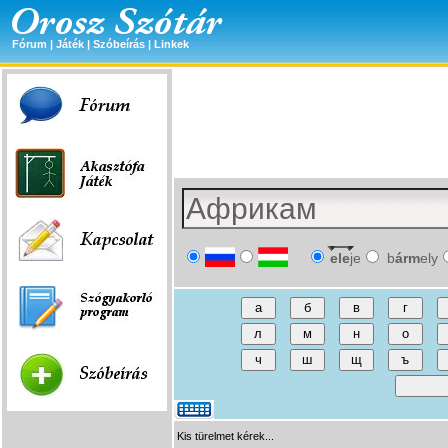
Fórum
|
Játék
|
Szóbeírás
|
Linkek
ele
je
b
árm
ely
Kis türelmet kérek...