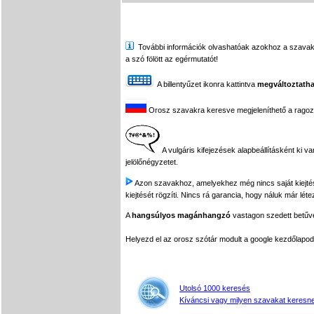
További információk olvashatóak azokhoz a szavakhoz,
a szó fölött az egérmutatót!
A billentyűzet ikonra kattintva
megváltoztatha
Orosz szavakra keresve megjeleníthető a ragozási
A vulgáris kifejezések alapbeállításként ki v
jelölőnégyzetet.
Azon szavakhoz, amelyekhez még nincs saját kiejtés f
kiejtését rögzíti. Nincs rá garancia, hogy náluk már léte
A
hangsúlyos magánhangzó
vastagon szedett betűvel
Helyezd el az orosz szótár modult a google kezdőla
Utolsó 1000 keresés
Kíváncsi vagy milyen szavakat keresne