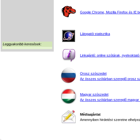
Google Chrome, Mozilla Firefox és IE 
Látogatói statisztika
Leggyakoribb keresések:
Linkajánló: online szótárak, nyelvoktató
Orosz szószedet
Az összes szótárban szereplő orosz s
Magyar szószedet
Az összes szótárban szereplő magyar
Médiaajánlat
Amennyiben hirdetést szeretne elhelyezn