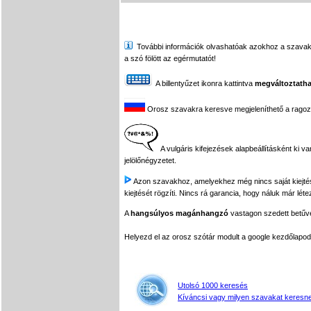
További információk olvashatóak azokhoz a szavakhoz,
a szó fölött az egérmutatót!
A billentyűzet ikonra kattintva
megváltoztatha
Orosz szavakra keresve megjeleníthető a ragozási
A vulgáris kifejezések alapbeállításként ki v
jelölőnégyzetet.
Azon szavakhoz, amelyekhez még nincs saját kiejtés f
kiejtését rögzíti. Nincs rá garancia, hogy náluk már léte
A
hangsúlyos magánhangzó
vastagon szedett betűvel
Helyezd el az orosz szótár modult a google kezdőla
Utolsó 1000 keresés
Kíváncsi vagy milyen szavakat keresne