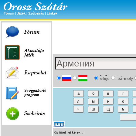
Fórum
|
Játék
|
Szóbeírás
|
Linkek
ele
je
b
árm
ely
Kis türelmet kérek...