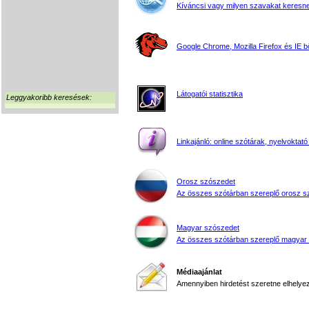
Kíváncsi vagy milyen szavakat keresne
Google Chrome, Mozilla Firefox és IE 
Látogatói statisztika
Leggyakoribb keresések:
Linkajánló: online szótárak, nyelvoktató
Orosz szószedet
Az összes szótárban szereplő orosz s
Magyar szószedet
Az összes szótárban szereplő magyar
Médiaajánlat
Amennyiben hirdetést szeretne elhelyezn