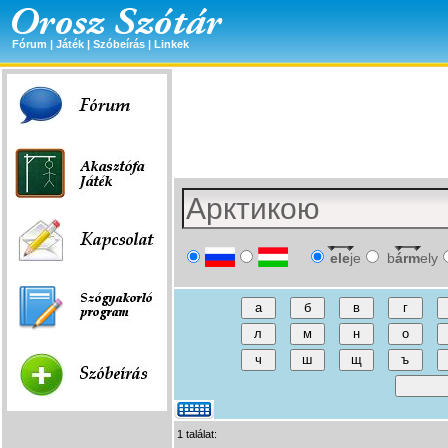
Fórum
|
Játék
|
Szóbeírás
|
Linkek
ele
je
b
árm
ely
1 találat: