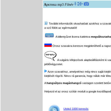
А
рктика
mp3
Főnév
További információk olvashatóak azokhoz a szavakhoz,
a szó fölött az egérmutatót!
A billentyűzet ikonra kattintva
megváltoztatha
Orosz szavakra keresve megjeleníthető a ragozási
A vulgáris kifejezések alapbeállításként ki v
jelölőnégyzetet.
Azon szavakhoz, amelyekhez még nincs saját kiejtés f
kiejtését rögzíti. Nincs rá garancia, hogy náluk már léte
A
hangsúlyos magánhangzó
vastagon szedett betűvel
Helyezd el az orosz szótár modult a google kezdőla
Utolsó 1000 keresés