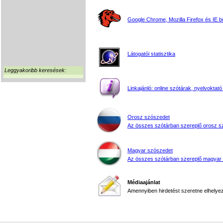
Google Chrome, Mozilla Firefox és IE 
Látogatói statisztika
Leggyakoribb keresések:
Linkajánló: online szótárak, nyelvoktató
Orosz szószedet
Az összes szótárban szereplő orosz s
Magyar szószedet
Az összes szótárban szereplő magyar
Médiaajánlat
Amennyiben hirdetést szeretne elhelyezn