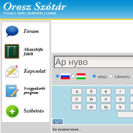
Fórum
|
Játék
|
Szóbeírás
|
Linkek
ele
je
b
árm
ely
Kis türelmet kérek...