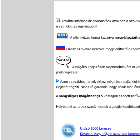
További információk olvashatóak azokhoz a szavakhoz,
a szó fölött az egérmutatót!
A billentyűzet ikonra kattintva
megváltoztatha
Orosz szavakra keresve megjeleníthető a ragozási
A vulgáris kifejezések alapbeállításként ki v
jelölőnégyzetet.
Azon szavakhoz, amelyekhez még nincs saját kiejtés f
kiejtését rögzíti. Nincs rá garancia, hogy náluk már léte
A
hangsúlyos magánhangzó
vastagon szedett betűvel
Helyezd el az orosz szótár modult a google kezdőla
Utolsó 1000 keresés
Kíváncsi vagy milyen szavakat keresne