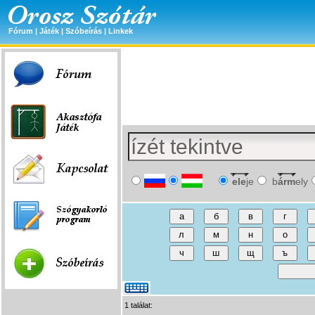
Fórum
|
Játék
|
Szóbeírás
|
Linkek
ele
je
b
árm
ely
1 találat: