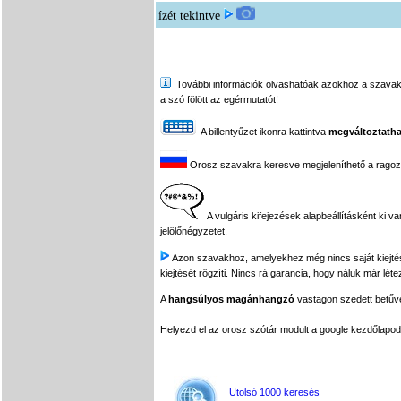
ízét tekintve
További információk olvashatóak azokhoz a szavakhoz,
a szó fölött az egérmutatót!
A billentyűzet ikonra kattintva
megváltoztatha
Orosz szavakra keresve megjeleníthető a ragozási
A vulgáris kifejezések alapbeállításként ki v
jelölőnégyzetet.
Azon szavakhoz, amelyekhez még nincs saját kiejtés f
kiejtését rögzíti. Nincs rá garancia, hogy náluk már léte
A
hangsúlyos magánhangzó
vastagon szedett betűvel
Helyezd el az orosz szótár modult a google kezdőla
Utolsó 1000 keresés