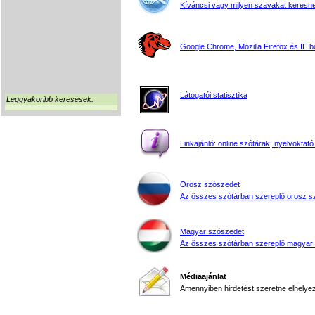
Kíváncsi vagy milyen szavakat keresne
Google Chrome, Mozilla Firefox és IE 
Látogatói statisztika
Leggyakoribb keresések:
Linkajánló: online szótárak, nyelvoktató
Orosz szószedet
Az összes szótárban szereplő orosz s
Magyar szószedet
Az összes szótárban szereplő magyar
Médiaajánlat
Amennyiben hirdetést szeretne elhelyezn