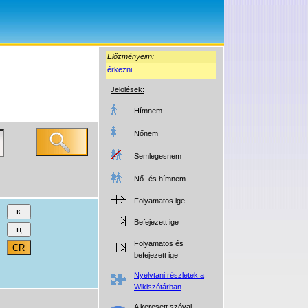
Előzményeim:
érkezni
Jelölések:
Hímnem
Nőnem
Semlegesnem
Nő- és hímnem
Folyamatos ige
Befejezett ige
Folyamatos és
befejezett ige
Nyelvtani részletek a
Wikiszótárban
A keresett szóval