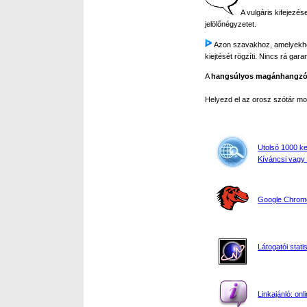
A vulgáris kifejezés
jelölőnégyzetet.
Azon szavakhoz, amelyekhez m
kiejtését rögzíti. Nincs rá gar
A
hangsúlyos magánhangz
Helyezd el az orosz szótár 
Utolsó 1000 k
Kíváncsi vagy 
Google Chrome,
Látogatói stati
Linkajánló: onl