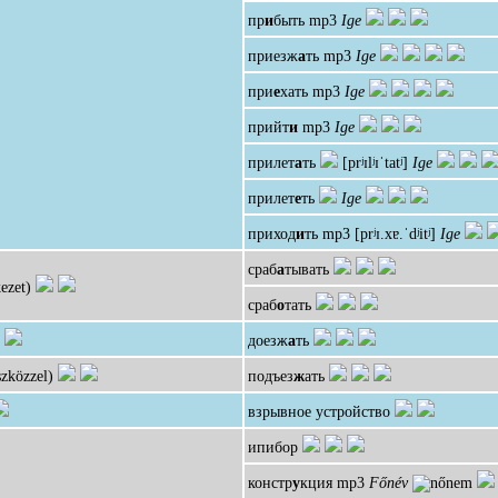
пр
и
быть
mp3
Ige
приезж
а
ть
mp3
Ige
при
е
хать
mp3
Ige
прийт
и
mp3
Ige
прилет
а
ть
[prʲɪlʲɪˈtatʲ]
Ige
прилет
е
ть
Ige
приход
и
ть
mp3
[prʲɪ.xɐ.ˈdʲitʲ]
Ige
сраб
а
тывать
ezet)
сраб
о
тать
доезж
а
ть
szközzel)
подъез
ж
ать
взрывное устройство
ипибор
констр
у
кция
mp3
Főnév