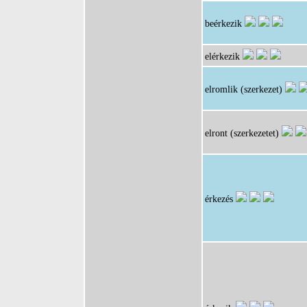
beérkezik
elérkezik
elromlik (szerkezet)
elront (szerkezetet)
érkezés