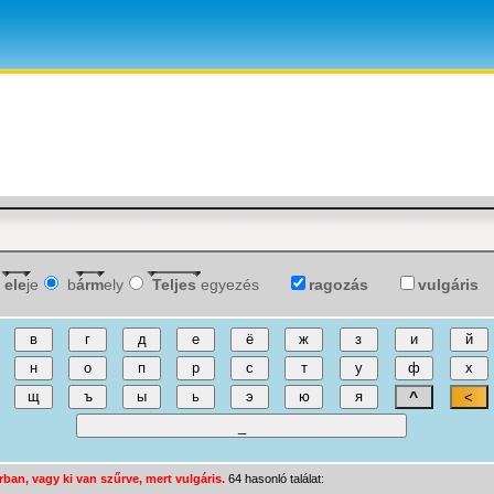
ele
je
b
árm
ely
Teljes
egyezés
ragozás
vulgáris
rban, vagy ki van szűrve, mert vulgáris.
64 hasonló találat: