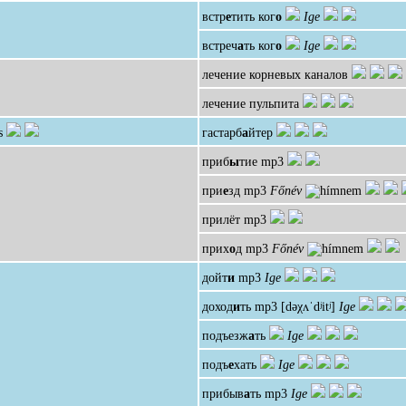
встр
е
тить ког
о
Ige
встреч
а
ть ког
о
Ige
лечение корневых каналов
лечение пульпита
s
гастарб
а
йтер
приб
ы
тие
mp3
при
е
зд
mp3
Főnév
прилёт
mp3
прих
о
д
mp3
Főnév
дойт
и
mp3
Ige
доход
и
ть
mp3
[dəχʌˈdʲitʲ]
Ige
подъезж
а
ть
Ige
подъ
е
хать
Ige
прибыв
а
ть
mp3
Ige