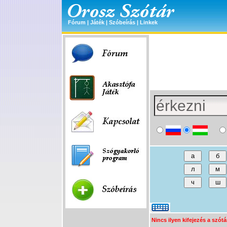
Fórum
|
Játék
|
Szóbeírás
|
Linkek
Nincs ilyen kifejezés a szótá