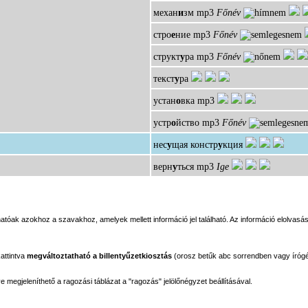
механ
и
зм
mp3
Főnév
стро
е
ние
mp3
Főnév
структ
у
ра
mp3
Főnév
текст
у
ра
устан
о
вка
mp3
устр
о
йство
mp3
Főnév
нес
у
щая констр
у
кция
верн
у
ться
mp3
Ige
tóak azokhoz a szavakhoz, amelyek mellett információ jel található. Az információ elolvasás
kattintva
megváltoztatható a billentyűzetkiosztás
(orosz betűk abc sorrendben vagy írógé
megjeleníthető a ragozási táblázat a "ragozás" jelölőnégyzet beállításával.