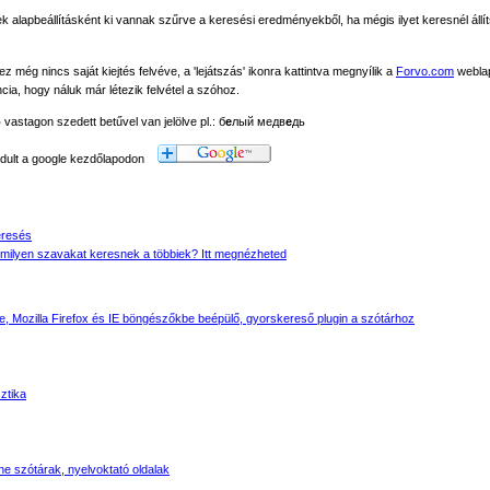
ek alapbeállításként ki vannak szűrve a keresési eredményekből, ha mégis ilyet keresnél állít
ég nincs saját kiejtés felvéve, a 'lejátszás' ikonra kattintva megnyílik a
Forvo.com
webla
ancia, hogy náluk már létezik felvétel a szóhoz.
ó
vastagon szedett betűvel van jelölve pl.: б
е
лый медв
е
дь
modult a google kezdőlapodon
eresés
milyen szavakat keresnek a többiek? Itt megnézheted
 Mozilla Firefox és IE böngészőkbe beépülő, gyorskereső plugin a szótárhoz
sztika
ine szótárak, nyelvoktató oldalak