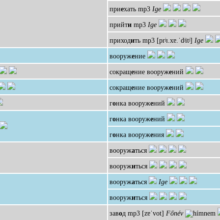
при
е
хать
mp3
Ige
прийт
и
mp3
Ige
приход
и
ть
mp3
[prʲɪ.xɐ.ˈdʲitʲ]
Ige
вооруж
е
ние
сокращ
е
ние вооруж
е
ний
сокращ
е
ние вооруж
е
ний
г
о
нка вооруж
е
ний
г
о
нка вооруж
е
ний
г
о
нка вооруж
е
ния
вооруж
а
ться
вооруж
и
ться
вооруж
а
ться
Ige
вооруж
и
ться
зав
о
д
mp3
[zɐˈvot]
Főnév