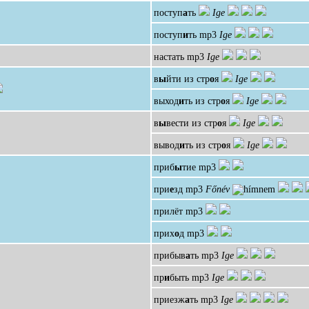
поступ
а
ть
Ige
поступ
и
ть
mp3
Ige
настать
mp3
Ige
в
ы
йти из стр
о
я
Ige
выход
и
ть из стр
о
я
Ige
в
ы
вести из стр
о
я
Ige
вывод
и
ть из стр
о
я
Ige
приб
ы
тие
mp3
при
е
зд
mp3
Főnév
прилёт
mp3
прих
о
д
mp3
прибыв
а
ть
mp3
Ige
пр
и
быть
mp3
Ige
приезж
а
ть
mp3
Ige