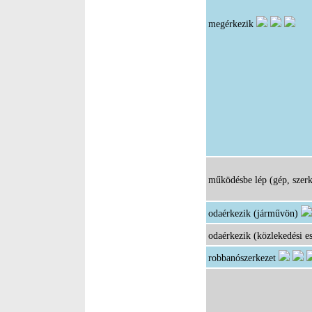
megérkezik
működésbe lép (gép, szerk
odaérkezik (járművön)
odaérkezik (közlekedési e
robbanószerkezet