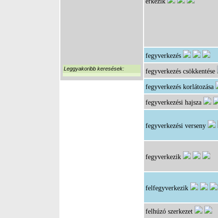
érkezik
fegyverkezés
Leggyakoribb keresések:
fegyverkezés csökkentése
fegyverkezés korlátozása
fegyverkezési hajsza
fegyverkezési verseny
fegyverkezik
felfegyverkezik
felhúzó szerkezet