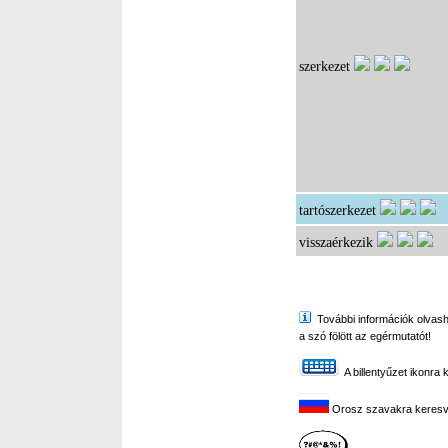
szerkezet
tartószerkezet
visszaérkezik
További információk olvasha
a szó fölött az egérmutatót!
A billentyűzet ikonra 
Orosz szavakra keresve 