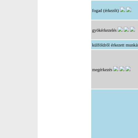
fogad (érkezőt)
gyökérkezelés
külföldről érkezett munká
megérkezés