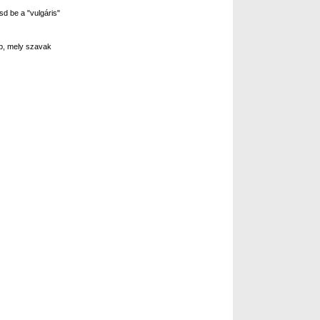
sd be a "vulgáris"
p, mely szavak