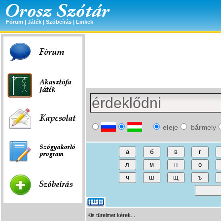
Fórum
|
Játék
|
Szóbeírás
|
Linkek
ele
je
b
árm
ely
Kis türelmet kérek...