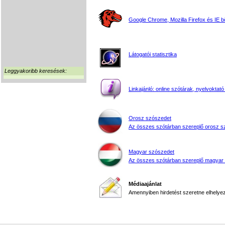
Google Chrome, Mozilla Firefox és IE 
Látogatói statisztika
Leggyakoribb keresések:
Linkajánló: online szótárak, nyelvoktató
Orosz szószedet
Az összes szótárban szereplő orosz s
Magyar szószedet
Az összes szótárban szereplő magyar
Médiaajánlat
Amennyiben hirdetést szeretne elhelyezn