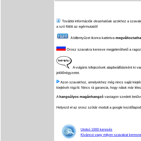
További információk olvashatóak azokhoz a szavakhoz,
a szó fölött az egérmutatót!
A billentyűzet ikonra kattintva
megváltoztatha
Orosz szavakra keresve megjeleníthető a ragozási
A vulgáris kifejezések alapbeállításként ki v
jelölőnégyzetet.
Azon szavakhoz, amelyekhez még nincs saját kiejtés f
kiejtését rögzíti. Nincs rá garancia, hogy náluk már léte
A
hangsúlyos magánhangzó
vastagon szedett betűvel
Helyezd el az orosz szótár modult a google kezdőla
Utolsó 1000 keresés
Kíváncsi vagy milyen szavakat keresne