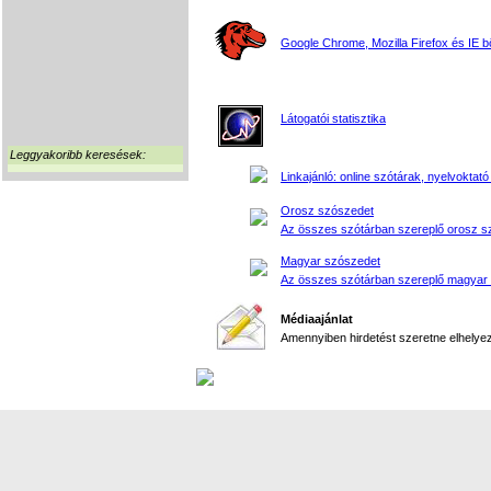
Google Chrome, Mozilla Firefox és IE 
Látogatói statisztika
Leggyakoribb keresések:
Linkajánló: online szótárak, nyelvoktató
Orosz szószedet
Az összes szótárban szereplő orosz s
Magyar szószedet
Az összes szótárban szereplő magyar
Médiaajánlat
Amennyiben hirdetést szeretne elhelyezn