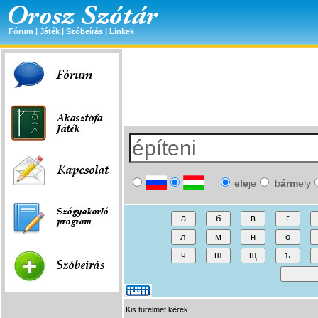
Fórum
|
Játék
|
Szóbeírás
|
Linkek
ele
je
b
árm
ely
Kis türelmet kérek...