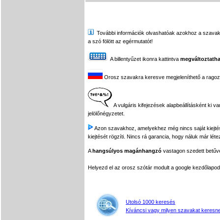
További információk olvashatóak azokhoz a szavakhoz,
a szó fölött az egérmutatót!
A billentyűzet ikonra kattintva
megváltoztatha
Orosz szavakra keresve megjeleníthető a ragozási
A vulgáris kifejezések alapbeállításként ki v
jelölőnégyzetet.
Azon szavakhoz, amelyekhez még nincs saját kiejtés f
kiejtését rögzíti. Nincs rá garancia, hogy náluk már léte
A
hangsúlyos magánhangzó
vastagon szedett betűvel
Helyezd el az orosz szótár modult a google kezdőla
Utolsó 1000 keresés
Kíváncsi vagy milyen szavakat keresne