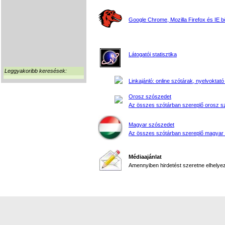
Google Chrome, Mozilla Firefox és IE 
Látogatói statisztika
Leggyakoribb keresések:
Linkajánló: online szótárak, nyelvoktató
Orosz szószedet
Az összes szótárban szereplő orosz s
Magyar szószedet
Az összes szótárban szereplő magyar
Médiaajánlat
Amennyiben hirdetést szeretne elhelyezn