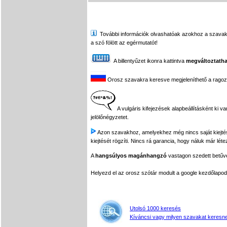
További információk olvashatóak azokhoz a szavakhoz,
a szó fölött az egérmutatót!
A billentyűzet ikonra kattintva
megváltoztatha
Orosz szavakra keresve megjeleníthető a ragozási
A vulgáris kifejezések alapbeállításként ki v
jelölőnégyzetet.
Azon szavakhoz, amelyekhez még nincs saját kiejtés f
kiejtését rögzíti. Nincs rá garancia, hogy náluk már léte
A
hangsúlyos magánhangzó
vastagon szedett betűvel
Helyezd el az orosz szótár modult a google kezdőla
Utolsó 1000 keresés
Kíváncsi vagy milyen szavakat keresne