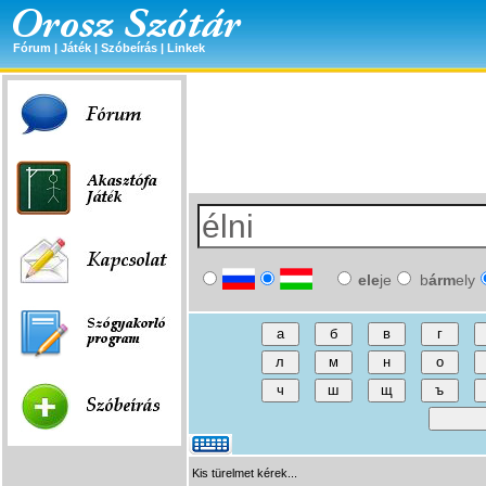
Fórum
|
Játék
|
Szóbeírás
|
Linkek
ele
je
b
árm
ely
Kis türelmet kérek...