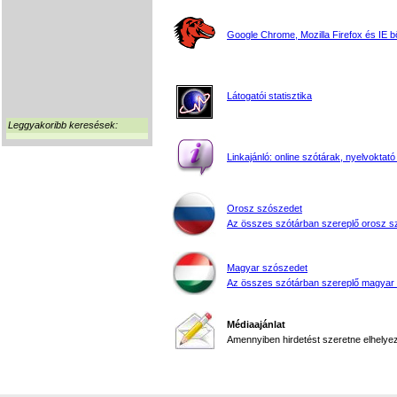
Google Chrome, Mozilla Firefox és IE 
Látogatói statisztika
Leggyakoribb keresések:
Linkajánló: online szótárak, nyelvoktató
Orosz szószedet
Az összes szótárban szereplő orosz s
Magyar szószedet
Az összes szótárban szereplő magyar
Médiaajánlat
Amennyiben hirdetést szeretne elhelyezn