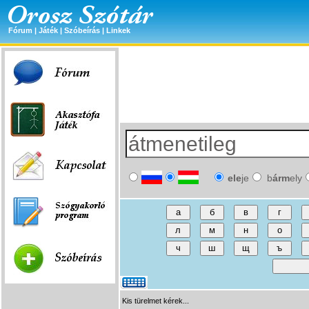
Fórum
|
Játék
|
Szóbeírás
|
Linkek
ele
je
b
árm
ely
Kis türelmet kérek...