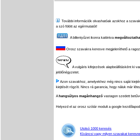
További információk olvashatóak azokhoz a szavakhoz,
a szó fölött az egérmutatót!
A billentyűzet ikonra kattintva
megváltoztatha
Orosz szavakra keresve megjeleníthető a ragozási
A vulgáris kifejezések alapbeállításként ki v
jelölőnégyzetet.
Azon szavakhoz, amelyekhez még nincs saját kiejtés f
kiejtését rögzíti. Nincs rá garancia, hogy náluk már léte
A
hangsúlyos magánhangzó
vastagon szedett betűvel
Helyezd el az orosz szótár modult a google kezdőla
Utolsó 1000 keresés
Kíváncsi vagy milyen szavakat keresne