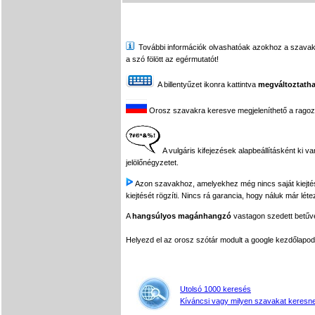
További információk olvashatóak azokhoz a szavakhoz,
a szó fölött az egérmutatót!
A billentyűzet ikonra kattintva
megváltoztatha
Orosz szavakra keresve megjeleníthető a ragozási
A vulgáris kifejezések alapbeállításként ki v
jelölőnégyzetet.
Azon szavakhoz, amelyekhez még nincs saját kiejtés f
kiejtését rögzíti. Nincs rá garancia, hogy náluk már léte
A
hangsúlyos magánhangzó
vastagon szedett betűvel
Helyezd el az orosz szótár modult a google kezdőla
Utolsó 1000 keresés
Kíváncsi vagy milyen szavakat keresne