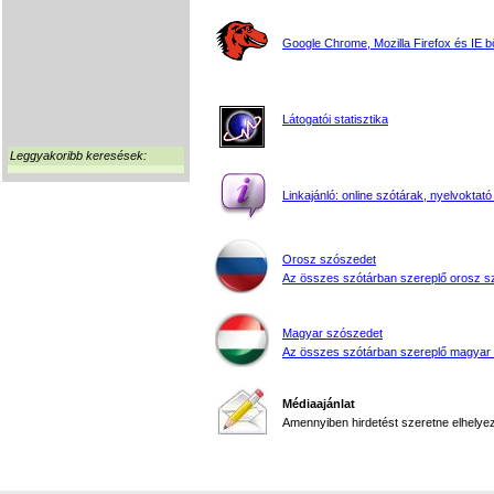
Google Chrome, Mozilla Firefox és IE 
Látogatói statisztika
Leggyakoribb keresések:
Linkajánló: online szótárak, nyelvoktató
Orosz szószedet
Az összes szótárban szereplő orosz s
Magyar szószedet
Az összes szótárban szereplő magyar
Médiaajánlat
Amennyiben hirdetést szeretne elhelyezn