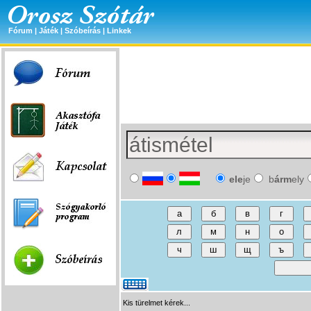
Fórum
|
Játék
|
Szóbeírás
|
Linkek
ele
je
b
árm
ely
Kis türelmet kérek...