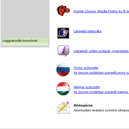
Google Chrome, Mozilla Firefox és IE 
Látogatói statisztika
Leggyakoribb keresések:
Linkajánló: online szótárak, nyelvoktató
Orosz szószedet
Az összes szótárban szereplő orosz s
Magyar szószedet
Az összes szótárban szereplő magyar
Médiaajánlat
Amennyiben hirdetést szeretne elhelyezn