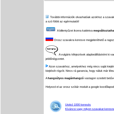
További információk olvashatóak azokhoz a szavakhoz,
a szó fölött az egérmutatót!
A billentyűzet ikonra kattintva
megváltoztatha
Orosz szavakra keresve megjeleníthető a ragozási
A vulgáris kifejezések alapbeállításként ki v
jelölőnégyzetet.
Azon szavakhoz, amelyekhez még nincs saját kiejtés f
kiejtését rögzíti. Nincs rá garancia, hogy náluk már léte
A
hangsúlyos magánhangzó
vastagon szedett betűvel
Helyezd el az orosz szótár modult a google kezdőla
Utolsó 1000 keresés
Kíváncsi vagy milyen szavakat keresne