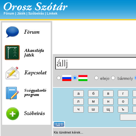
Fórum
|
Játék
|
Szóbeírás
|
Linkek
ele
je
b
árm
ely
Kis türelmet kérek...