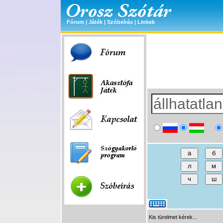
Fórum
|
Játék
|
Szóbeírás
|
Linkek
Kis türelmet kérek...