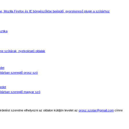
, Mozilla Firefox és IE böngészőkbe beépülő, gyorskereső plugin a szótárhoz
sztika
line szótárak, nyelvoktató oldalak
det
tárban szereplő orosz szó
edet
tárban szereplő magyar szó
detést szeretne elhelyezni az oldalon küldjön levelet az
orosz.szotar@gmail.com
címre