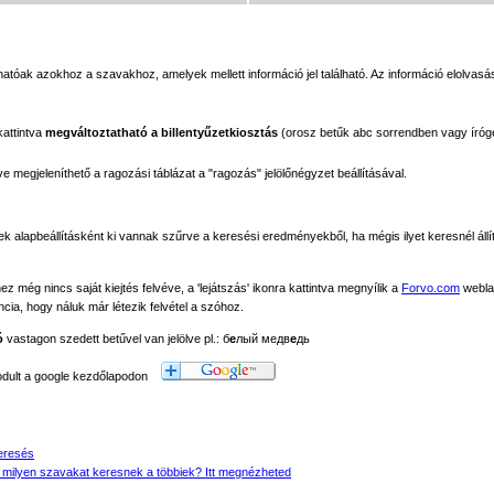
tóak azokhoz a szavakhoz, amelyek mellett információ jel található. Az információ elolvasás
kattintva
megváltoztatható a billentyűzetkiosztás
(orosz betűk abc sorrendben vagy íróg
megjeleníthető a ragozási táblázat a "ragozás" jelölőnégyzet beállításával.
ek alapbeállításként ki vannak szűrve a keresési eredményekből, ha mégis ilyet keresnél állít
még nincs saját kiejtés felvéve, a 'lejátszás' ikonra kattintva megnyílik a
Forvo.com
webla
ancia, hogy náluk már létezik felvétel a szóhoz.
ó
vastagon szedett betűvel van jelölve pl.: б
е
лый медв
е
дь
modult a google kezdőlapodon
eresés
 milyen szavakat keresnek a többiek? Itt megnézheted