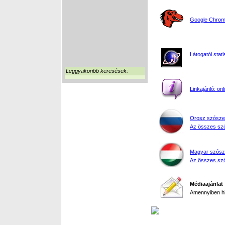
Google Chrome
Látogatói stati
Leggyakoribb keresések:
Linkajánló: on
Orosz szósze
Az összes szó
Magyar szósz
Az összes szó
Médiaajánlat
Amennyiben hir