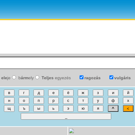
ele
je
b
árm
ely
Teljes
egyezés
ragozás
vulgáris