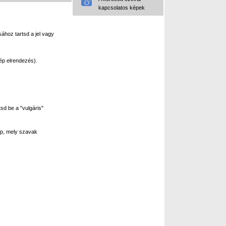
kapcsolatos képek
ához tartsd a jel vagy
ép elrendezés).
sd be a "vulgáris"
p, mely szavak