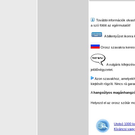
További információk olvasha
a szó fölött az egérmutatót!
A billentyűzet ikonra 
Orosz szavakra keresve 
A vulgáris kifejezés
jelölőnégyzetet.
Azon szavakhoz, amelyekhez 
kiejtését rögzíti. Nincs rá gar
A
hangsúlyos magánhangz
Helyezd el az orosz szótár 
Utolsó 1000 k
Kíváncsi vagy