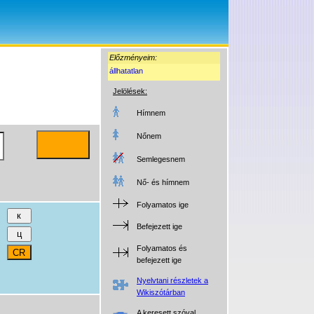
Előzményeim:
állhatatlan
Jelölések:
Hímnem
Nőnem
Semlegesnem
Nő- és hímnem
Folyamatos ige
Befejezett ige
Folyamatos és
befejezett ige
Nyelvtani részletek a
Wikiszótárban
A keresett szóval