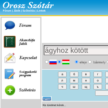
Fórum
|
Játék
|
Szóbeírás
|
Linkek
ele
je
b
árm
ely
Kis türelmet kérek...