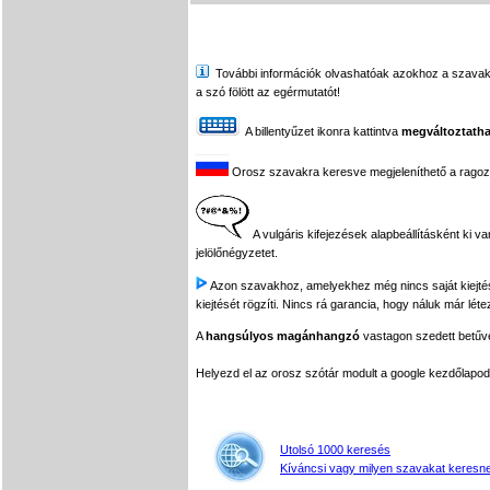
További információk olvashatóak azokhoz a szavakhoz,
a szó fölött az egérmutatót!
A billentyűzet ikonra kattintva
megváltoztatha
Orosz szavakra keresve megjeleníthető a ragozási
A vulgáris kifejezések alapbeállításként ki v
jelölőnégyzetet.
Azon szavakhoz, amelyekhez még nincs saját kiejtés f
kiejtését rögzíti. Nincs rá garancia, hogy náluk már léte
A
hangsúlyos magánhangzó
vastagon szedett betűvel
Helyezd el az orosz szótár modult a google kezdőla
Utolsó 1000 keresés
Kíváncsi vagy milyen szavakat keresne