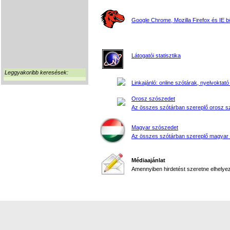
Google Chrome, Mozilla Firefox és IE 
Látogatói statisztika
Leggyakoribb keresések:
Linkajánló: online szótárak, nyelvoktató
Orosz szószedet
Az összes szótárban szereplő orosz s
Magyar szószedet
Az összes szótárban szereplő magyar
Médiaajánlat
Amennyiben hirdetést szeretne elhelyezn