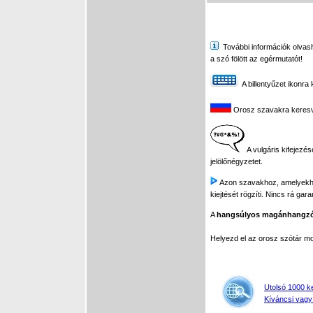
További információk olvasha
a szó fölött az egérmutatót!
A billentyűzet ikonra 
Orosz szavakra keresve 
A vulgáris kifejezés
jelölőnégyzetet.
Azon szavakhoz, amelyekhez 
kiejtését rögzíti. Nincs rá gar
A
hangsúlyos magánhangz
Helyezd el az orosz szótár 
Utolsó 1000 k
Kíváncsi vagy