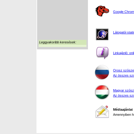
Google Chrome
Látogatói stati
Leggyakoribb keresések:
Linkajánló: on
Orosz szósze
Az összes szó
Magyar szósz
Az összes szó
Médiaajánlat
Amennyiben hir