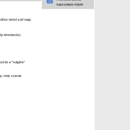
kapcsolatos képek
ához tartsd a jel vagy
ép elrendezés).
sd be a "vulgáris"
p, mely szavak