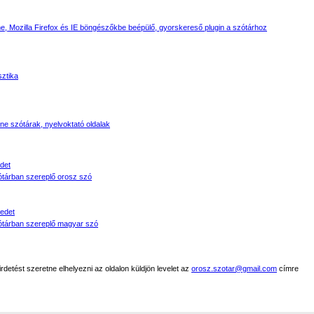
, Mozilla Firefox és IE böngészőkbe beépülő, gyorskereső plugin a szótárhoz
sztika
line szótárak, nyelvoktató oldalak
det
tárban szereplő orosz szó
edet
tárban szereplő magyar szó
detést szeretne elhelyezni az oldalon küldjön levelet az
orosz.szotar@gmail.com
címre