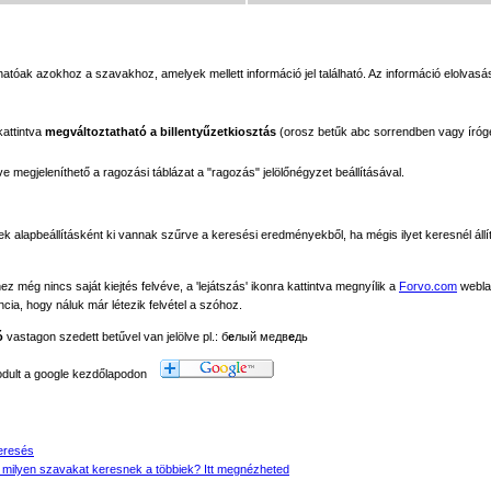
tóak azokhoz a szavakhoz, amelyek mellett információ jel található. Az információ elolvasás
kattintva
megváltoztatható a billentyűzetkiosztás
(orosz betűk abc sorrendben vagy íróg
megjeleníthető a ragozási táblázat a "ragozás" jelölőnégyzet beállításával.
ek alapbeállításként ki vannak szűrve a keresési eredményekből, ha mégis ilyet keresnél állít
még nincs saját kiejtés felvéve, a 'lejátszás' ikonra kattintva megnyílik a
Forvo.com
webla
ancia, hogy náluk már létezik felvétel a szóhoz.
ó
vastagon szedett betűvel van jelölve pl.: б
е
лый медв
е
дь
modult a google kezdőlapodon
eresés
 milyen szavakat keresnek a többiek? Itt megnézheted