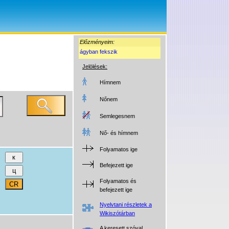
Előzményeim:
ágyban fekszik
Jelölések:
Hímnem
Nőnem
Semlegesnem
Nő- és hímnem
Folyamatos ige
Befejezett ige
Folyamatos és
befejezett ige
Nyelvtani részletek a
Wikiszótárban
A keresett szóval