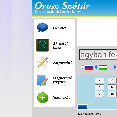
Fórum
|
Játék
|
Szóbeírás
|
Linkek
Kis türelmet kérek...