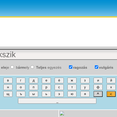
ele
je
b
árm
ely
Teljes
egyezés
ragozás
vulgáris