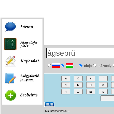
Fórum
|
Játék
|
Szóbeírás
|
Linkek
ele
je
b
árm
ely
Kis türelmet kérek...