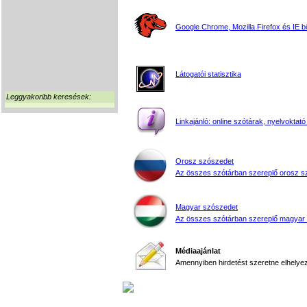
Google Chrome, Mozilla Firefox és IE 
Látogatói statisztika
Leggyakoribb keresések:
Linkajánló: online szótárak, nyelvoktató
Orosz szószedet
Az összes szótárban szereplő orosz s
Magyar szószedet
Az összes szótárban szereplő magyar
Médiaajánlat
Amennyiben hirdetést szeretne elhelyezn