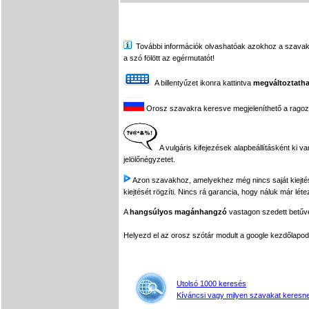
További információk olvashatóak azokhoz a szavakhoz,
a szó fölött az egérmutatót!
A billentyűzet ikonra kattintva
megváltoztatha
Orosz szavakra keresve megjeleníthető a ragozási
A vulgáris kifejezések alapbeállításként ki v
jelölőnégyzetet.
Azon szavakhoz, amelyekhez még nincs saját kiejtés f
kiejtését rögzíti. Nincs rá garancia, hogy náluk már léte
A
hangsúlyos magánhangzó
vastagon szedett betűvel
Helyezd el az orosz szótár modult a google kezdőla
Utolsó 1000 keresés
Kíváncsi vagy milyen szavakat keresne