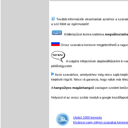
További információk olvashatóak azokhoz a szavakhoz,
a szó fölött az egérmutatót!
A billentyűzet ikonra kattintva
megváltoztatha
Orosz szavakra keresve megjeleníthető a ragozási
A vulgáris kifejezések alapbeállításként ki v
jelölőnégyzetet.
Azon szavakhoz, amelyekhez még nincs saját kiejtés f
kiejtését rögzíti. Nincs rá garancia, hogy náluk már léte
A
hangsúlyos magánhangzó
vastagon szedett betűvel
Helyezd el az orosz szótár modult a google kezdőla
Utolsó 1000 keresés
Kíváncsi vagy milyen szavakat keresne