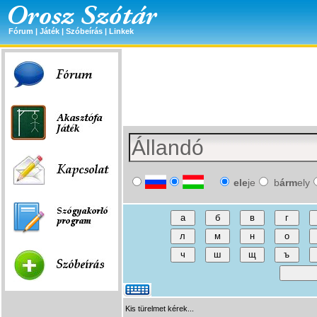
Fórum
|
Játék
|
Szóbeírás
|
Linkek
ele
je
b
árm
ely
Kis türelmet kérek...