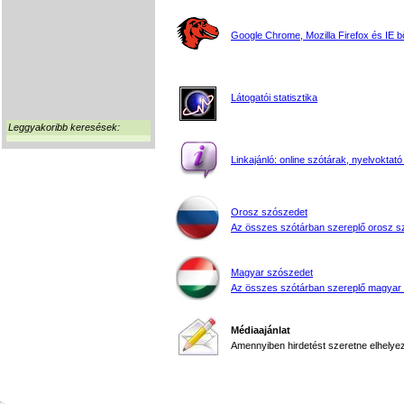
Google Chrome, Mozilla Firefox és IE 
Látogatói statisztika
Leggyakoribb keresések:
Linkajánló: online szótárak, nyelvoktató
Orosz szószedet
Az összes szótárban szereplő orosz s
Magyar szószedet
Az összes szótárban szereplő magyar
Médiaajánlat
Amennyiben hirdetést szeretne elhelyezn